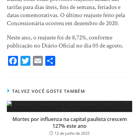
tarifas para dias úteis, fins de semana, feriados e
datas comemorativas. O último reajuste feito pela
Concessionária ocorreu em dezembro de 2020.
Neste ano, o reajuste foi de 8,72%, conforme
publicação no Diário Oficial no dia 05 de agosto.
Fa
T
E
Sh
ce
wi
m
ar
bo
tt
ail
e
ok
er
TALVEZ VOCÊ GOSTE TAMBÉM
Mortes por influenza na capital paulista crescem
127% este ano
12 de junho de 2025