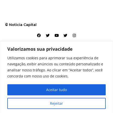
© Noticia Capital
Valorizamos sua privacidade
Contato
Home
Aviso legal
Configurações de cookies
Utilizamos cookies para aprimorar sua experiência de
Equipe
Perfil
Política de cookies
Serviços
navegação, exibir anúncios ou conteúdo personalizado e
analisar nosso tráfego. Ao clicar em “Aceitar todos”, você
concorda com nosso uso de cookies.
Aceitar tudo
Rejeitar