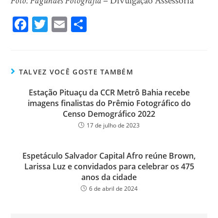
Foto: Fagundes Fotografia
– Divulgação Assessoria
Fa
T
E
Sh
ce
wi
m
ar
bo
tt
ail
e
ok
er
TALVEZ VOCÊ GOSTE TAMBÉM
Estação Pituaçu da CCR Metrô Bahia recebe
imagens finalistas do Prêmio Fotográfico do
Censo Demográfico 2022
17 de julho de 2023
Espetáculo Salvador Capital Afro reúne Brown,
Larissa Luz e convidados para celebrar os 475
anos da cidade
6 de abril de 2024