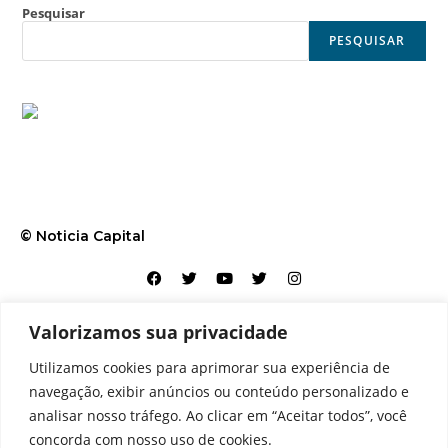
Pesquisar
PESQUISAR
© Noticia Capital
Valorizamos sua privacidade
Contato
Home
Aviso legal
Configurações de cookies
Utilizamos cookies para aprimorar sua experiência de
Equipe
Perfil
Política de cookies
Serviços
navegação, exibir anúncios ou conteúdo personalizado e
analisar nosso tráfego. Ao clicar em “Aceitar todos”, você
concorda com nosso uso de cookies.