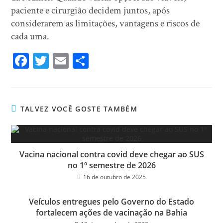
paciente e cirurgião decidem juntos, após
considerarem as limitações, vantagens e riscos de
cada uma.
Fa
T
E
Sh
ce
wi
m
ar
bo
tt
ail
e
ok
er
TALVEZ VOCÊ GOSTE TAMBÉM
Vacina nacional contra covid deve chegar ao SUS
no 1º semestre de 2026
16 de outubro de 2025
Veículos entregues pelo Governo do Estado
fortalecem ações de vacinação na Bahia