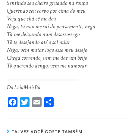
Sentindo seu cheiro grudado na roupa
Querendo seu corpo por cima do meu
Veja que chá cê me deu
Nega, tu não me sai do pensamento, nega
Tá me deixando num desassossego
Tô te desejando até o sol raiar
Nega, vem matar logo esse meu desejo
Chega correndo, vem me dar um beijo
Tô querendo dengo, vem me namorar
————————————–
Do LeiaMaisBa
Fa
T
E
Sh
ce
wi
m
ar
bo
tt
ail
e
ok
er
TALVEZ VOCÊ GOSTE TAMBÉM