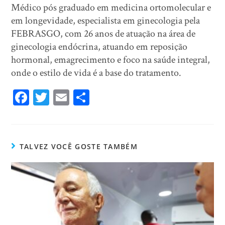
Médico pós graduado em medicina ortomolecular e
em longevidade, especialista em ginecologia pela
FEBRASGO, com 26 anos de atuação na área de
ginecologia endócrina, atuando em reposição
hormonal, emagrecimento e foco na saúde integral,
onde o estilo de vida é a base do tratamento.
Fa
T
E
Sh
ce
wi
m
ar
bo
tt
ail
e
ok
er
TALVEZ VOCÊ GOSTE TAMBÉM