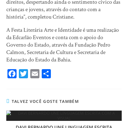
direitos, despertando ainda o sentimento cívico das
crianças e jovens, através do contato com a
história”, completou Cristiane.
A Festa Literária Arte e Identidade é uma realização
da Edcarlão Eventos e conta com o apoio do
Governo do Estado, através da Fundação Pedro
Calmon, Secretaria de Cultura e Secretaria de
Educação do Estado da Bahia.
Fa
T
E
Sh
ce
wi
m
ar
bo
tt
ail
e
ok
er
TALVEZ VOCÊ GOSTE TAMBÉM
DAVI BERNARDO UNE LINGUAGEM ESCRITA