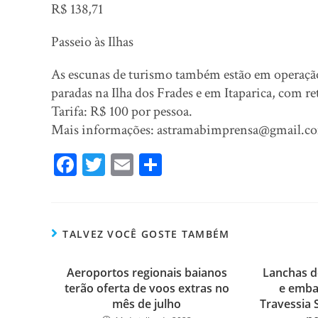
R$ 138,71
Passeio às Ilhas
As escunas de turismo também estão em operação 
paradas na Ilha dos Frades e em Itaparica, com re
Tarifa: R$ 100 por pessoa.
Mais informações: astramabimprensa@gmail.c
Fa
T
E
Sh
ce
wi
m
ar
bo
tt
ail
e
ok
er
TALVEZ VOCÊ GOSTE TAMBÉM
Aeroportos regionais baianos
Lanchas d
terão oferta de voos extras no
e emba
mês de julho
Travessia