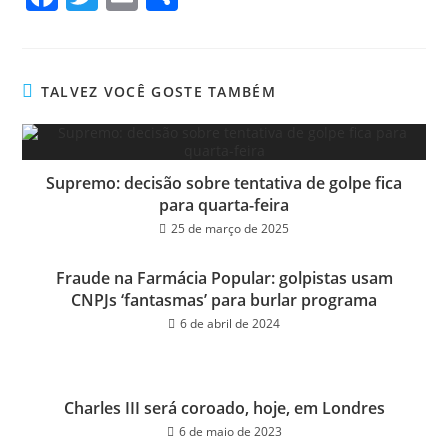
ce
wi
m
ar
bo
tt
ail
e
ok
er
TALVEZ VOCÊ GOSTE TAMBÉM
Supremo: decisão sobre tentativa de golpe fica
para quarta-feira
25 de março de 2025
Fraude na Farmácia Popular: golpistas usam
CNPJs ‘fantasmas’ para burlar programa
6 de abril de 2024
Charles III será coroado, hoje, em Londres
6 de maio de 2023