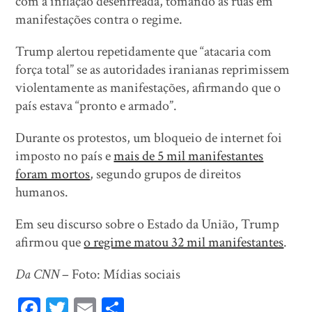
com a inflação desenfreada, tomando as ruas em
manifestações contra o regime.
Trump alertou repetidamente que “atacaria com
força total” se as autoridades iranianas reprimissem
violentamente as manifestações, afirmando que o
país estava “pronto e armado”.
Durante os protestos, um bloqueio de internet foi
imposto no país e
mais de 5 mil manifestantes
foram mortos
, segundo grupos de direitos
humanos.
Em seu discurso sobre o Estado da União, Trump
afirmou que
o regime matou 32 mil manifestantes
.
Da CNN
– Foto: Mídias sociais
Fa
T
E
Sh