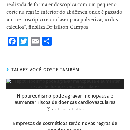
realizada de forma endoscópica com um pequeno
corte na região inferior do abdômen onde é passado
um necroscópico e um laser para pulverização dos
cálculos”, finaliza Dr Jailton Campos.
Fa
T
E
Sh
ce
wi
m
ar
bo
tt
ail
e
ok
er
TALVEZ VOCÊ GOSTE TAMBÉM
Hipotireodismo pode agravar menopausa e
aumentar riscos de doenças cardiovasculares
23 de maio de 2025
Empresas de cosméticos terão novas regras de
monitoramento