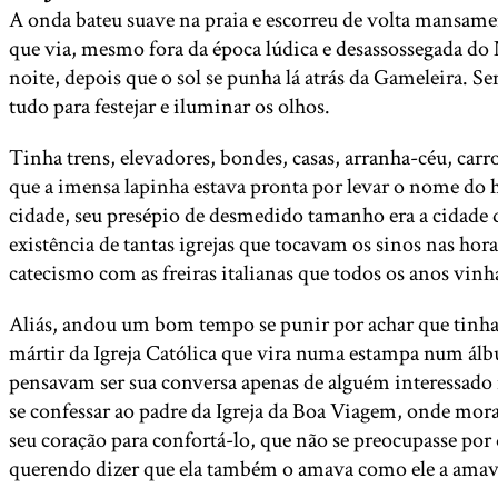
A onda bateu suave na praia e escorreu de volta mansament
que via, mesmo fora da época lúdica e desassossegada do N
noite, depois que o sol se punha lá atrás da Gameleira. 
tudo para festejar e iluminar os olhos.
Tinha trens, elevadores, bondes, casas, arranha-céu, carro
que a imensa lapinha estava pronta por levar o nome do 
cidade, seu presépio de desmedido tamanho era a cidade d
existência de tantas igrejas que tocavam os sinos nas hor
catecismo com as freiras italianas que todos os anos vinh
Aliás, andou um bom tempo se punir por achar que tinha
mártir da Igreja Católica que vira numa estampa num álb
pensavam ser sua conversa apenas de alguém interessado na
se confessar ao padre da Igreja da Boa Viagem, onde morava
seu coração para confortá-lo, que não se preocupasse por
querendo dizer que ela também o amava como ele a amava 