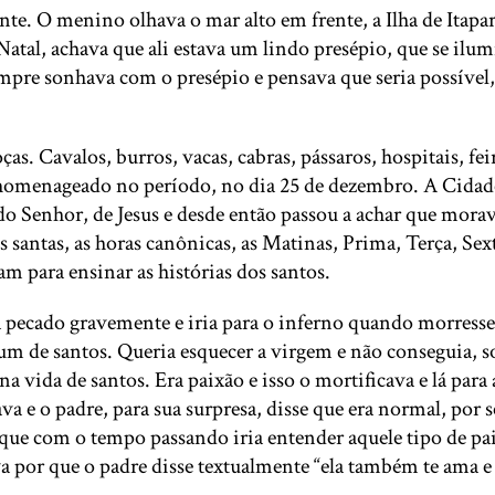
e. O menino olhava o mar alto em frente, a Ilha de Itaparic
atal, achava que ali estava um lindo presépio, que se ilum
Sempre sonhava com o presépio e pensava que seria possíve
ças. Cavalos, burros, vacas, cabras, pássaros, hospitais, f
homenageado no período, no dia 25 de dezembro. A Cidade 
o Senhor, de Jesus e desde então passou a achar que morava
as santas, as horas canônicas, as Matinas, Prima, Terça, Se
am para ensinar as histórias dos santos.
 pecado gravemente e iria para o inferno quando morresse
um de santos. Queria esquecer a virgem e não conseguia, s
 vida de santos. Era paixão e isso o mortificava e lá para 
 e o padre, para sua surpresa, disse que era normal, por se
 que com o tempo passando iria entender aquele tipo de pai
por que o padre disse textualmente “ela também te ama e 