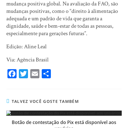
mudança positiva global. Na avaliação da FAO, são
mudanças positivas, como o “direito à alimentação
adequada e um padrão de vida que garanta a
dignidade, saúde e bem-estar de todas as pessoas,
especialmente para gerações futuras”.
Edição: Aline Leal
Via: Agência Brasil
Fa
T
E
Sh
ce
wi
m
ar
bo
tt
ail
e
ok
er
TALVEZ VOCÊ GOSTE TAMBÉM
Botão de contestação do Pix está disponível aos