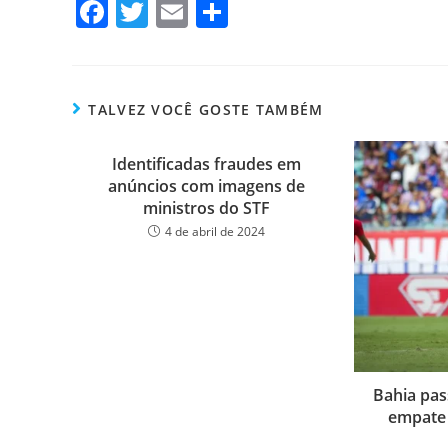
Fa
T
E
Sh
ce
wi
m
ar
bo
tt
ail
e
ok
er
TALVEZ VOCÊ GOSTE TAMBÉM
Identificadas fraudes em
anúncios com imagens de
ministros do STF
4 de abril de 2024
Bahia pa
empate 