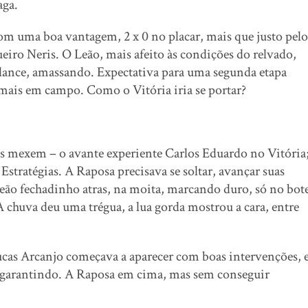
aga.
com uma boa vantagem, 2 x 0 no placar, mais que justo pelo
eiro Neris. O Leão, mais afeito às condições do relvado,
 lance, amassando. Expectativa para uma segunda etapa
 mais em campo. Como o Vitória iria se portar?
em – o avante experiente Carlos Eduardo no Vitória
Estratégias. A Raposa precisava se soltar, avançar suas
Leão fechadinho atras, na moita, marcando duro, só no bot
 chuva deu uma trégua, a lua gorda mostrou a cara, entre
ucas Arcanjo começava a aparecer com boas intervenções, 
 garantindo. A Raposa em cima, mas sem conseguir