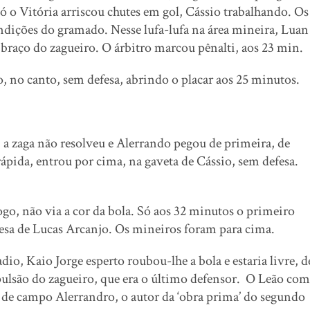
só o Vitória arriscou chutes em gol, Cássio trabalhando. Os
dições do gramado. Nesse lufa-lufa na área mineira, Luan
o braço do zagueiro. O árbitro marcou pênalti, aos 23 min.
to, no canto, sem defesa, abrindo o placar aos 25 minutos.
, a zaga não resolveu e Alerrando pegou de primeira, de
 rápida, entrou por cima, na gaveta de Cássio, sem defesa.
go, não via a cor da bola. Só aos 32 minutos o primeiro
fesa de Lucas Arcanjo. Os mineiros foram para cima.
io, Kaio Jorge esperto roubou-lhe a bola e estaria livre, d
xpulsão do zagueiro, que era o último defensor. O Leão com
u de campo Alerrandro, o autor da ‘obra prima’ do segundo