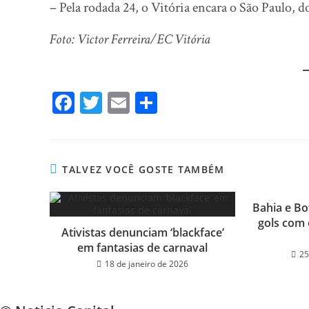
– Pela rodada 24, o Vitória encara o São Paulo,
Foto: Victor Ferreira/EC Vitória
Fa
T
E
Sh
ce
wi
m
ar
bo
tt
ail
e
ok
er
TALVEZ VOCÊ GOSTE TAMBÉM
Bahia e B
gols com 
Ativistas denunciam ‘blackface’
em fantasias de carnaval
25
18 de janeiro de 2026