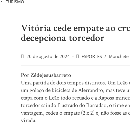
TURISMO
Vitória cede empate ao cr
decepciona torcedor
Post
Post
20 de agosto de 2024
ESPORTES
/
Manchete
published:
category:
Por Zédejesusbarreto
Uma partida de dois tempos distintos. Um Leão 
um golaço de bicicleta de Alerrandro, mas teve u
etapa com o Leão todo recuado e a Raposa minei
torcedor saindo frustrado do Barradão, o time e
vantagem, cedeu o empate (2 x 2) e, não fosse as 
virada.