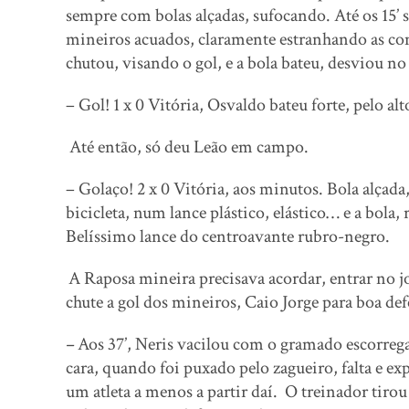
sempre com bolas alçadas, sufocando. Até os 15’ 
mineiros acuados, claramente estranhando as con
chutou, visando o gol, e a bola bateu, desviou n
– Gol! 1 x 0 Vitória, Osvaldo bateu forte, pelo al
Até então, só deu Leão em campo.
– Golaço! 2 x 0 Vitória, aos minutos. Bola alçada
bicicleta, num lance plástico, elástico… e a bola,
Belíssimo lance do centroavante rubro-negro.
A Raposa mineira precisava acordar, entrar no jo
chute a gol dos mineiros, Caio Jorge para boa de
–
Aos 37’, Neris vacilou com o gramado escorregad
cara, quando foi puxado pelo zagueiro, falta e e
um atleta a menos a partir daí. O treinador tiro