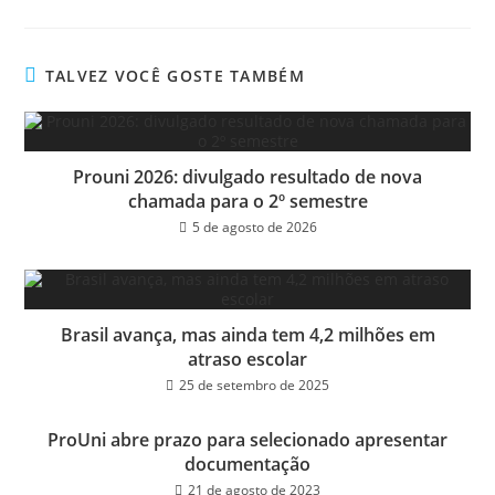
ce
wi
m
ar
bo
tt
ail
e
ok
er
TALVEZ VOCÊ GOSTE TAMBÉM
Prouni 2026: divulgado resultado de nova
chamada para o 2º semestre
5 de agosto de 2026
Brasil avança, mas ainda tem 4,2 milhões em
atraso escolar
25 de setembro de 2025
ProUni abre prazo para selecionado apresentar
documentação
21 de agosto de 2023