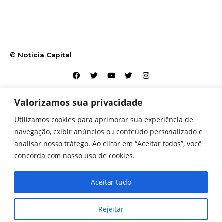
© Noticia Capital
Valorizamos sua privacidade
Contato
Home
Aviso legal
Configurações de cookies
Utilizamos cookies para aprimorar sua experiência de
Equipe
Perfil
Política de cookies
Serviços
navegação, exibir anúncios ou conteúdo personalizado e
analisar nosso tráfego. Ao clicar em “Aceitar todos”, você
concorda com nosso uso de cookies.
Aceitar tudo
Rejeitar