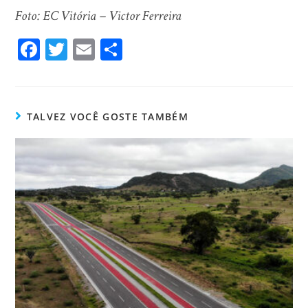
Foto: EC Vitória – Victor Ferreira
Fa
T
E
Sh
ce
wi
m
ar
bo
tt
ail
e
ok
er
TALVEZ VOCÊ GOSTE TAMBÉM