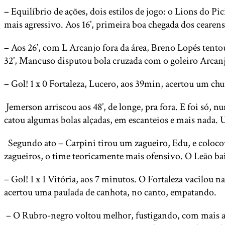
– Equilíbrio de ações, dois estilos de jogo: o Lions do P
mais agressivo. Aos 16’, primeira boa chegada dos cearen
– Aos 26’, com L Arcanjo fora da área, Breno Lopés tento
32’, Mancuso disputou bola cruzada com o goleiro Arcanjo
– Gol! 1 x 0 Fortaleza, Lucero, aos 39min, acertou um chu
Jemerson arriscou aos 48’, de longe, pra fora. E foi só, 
catou algumas bolas alçadas, em escanteios e mais nada.
Segundo ato – Carpini tirou um zagueiro, Edu, e colocou
zagueiros, o time teoricamente mais ofensivo. O Leão ba
– Gol! 1 x 1 Vitória, aos 7 minutos. O Fortaleza vacilou 
acertou uma paulada de canhota, no canto, empatando.
– O Rubro-negro voltou melhor, fustigando, com mais ape