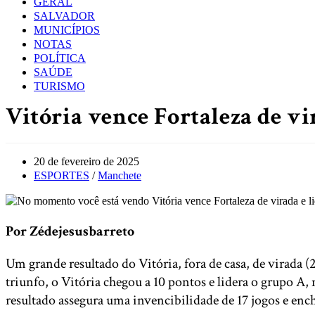
GERAL
SALVADOR
MUNICÍPIOS
NOTAS
POLÍTICA
SAÚDE
TURISMO
Vitória vence Fortaleza de v
Post
20 de fevereiro de 2025
published:
Post
ESPORTES
/
Manchete
category:
Por Zédejesusbarreto
Um grande resultado do Vitória, fora de casa, de virada
triunfo, o Vitória chegou a 10 pontos e lidera o grupo A,
resultado assegura uma invencibilidade de 17 jogos e en