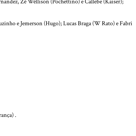
nandez, Zé Wéllison (Pochettino) e Callebe (Kaiser);
euzinho e Jemerson (Hugo); Lucas Braga (W Rato) e Fabri
rança) .