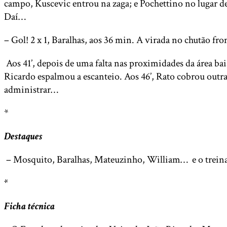
campo, Kuscevic entrou na zaga; e Pochettino no lugar d
Daí…
– Gol! 2 x 1, Baralhas, aos 36 min. A virada no chutão fr
Aos 41’, depois de uma falta nas proximidades da área bai
Ricardo espalmou a escanteio. Aos 46’, Rato cobrou outra 
administrar…
*
Destaques
– Mosquito, Baralhas, Mateuzinho, William… e o treinado
*
Ficha técnica