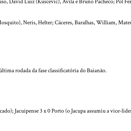
so, David Luiz (Kuscevic), Ávila e Bruno Pacheco; Pol Fer
Mosquito), Neris, Helter; Cáceres, Baralhas, William, Mat
última rodada da fase classificatória do Baianão.
icado); Jacuipense 3 x 0 Porto (o Jacupa assumiu a vice-lide