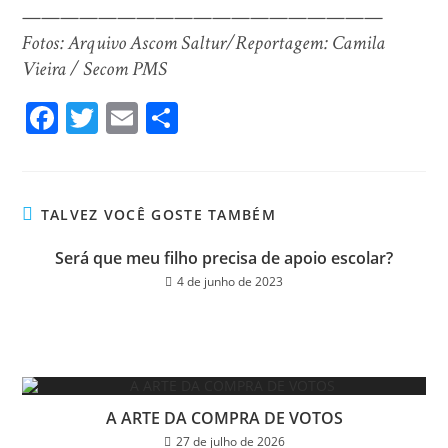
———————————————————
Fotos: Arquivo Ascom Saltur/Reportagem: Camila
Vieira / Secom PMS
Fa
T
E
Sh
ce
wi
m
ar
bo
tt
ail
e
ok
er
TALVEZ VOCÊ GOSTE TAMBÉM
Será que meu filho precisa de apoio escolar?
4 de junho de 2023
A ARTE DA COMPRA DE VOTOS
27 de julho de 2026