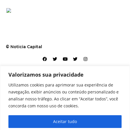
© Noticia Capital
Valorizamos sua privacidade
Contato
Home
Aviso legal
Configurações de cookies
Utilizamos cookies para aprimorar sua experiência de
Equipe
Perfil
Política de cookies
Serviços
navegação, exibir anúncios ou conteúdo personalizado e
analisar nosso tráfego. Ao clicar em “Aceitar todos”, você
concorda com nosso uso de cookies.
Aceitar tudo