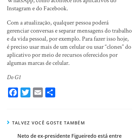
WhatsApp, como acontece nos aplicativos do
Instagram e do Facebook.
Com a atualização, qualquer pessoa poderá
gerenciar conversas e separar mensagens do trabalho
e da vida pessoal, por exemplo. Para fazer isso hoje,
é preciso usar mais de um celular ou usar “clones” do
aplicativo por meio de recursos oferecidos por
algumas marcas de celular.
Do G1
Fa
T
E
Sh
ce
wi
m
ar
bo
tt
ail
e
ok
er
TALVEZ VOCÊ GOSTE TAMBÉM
Neto de ex-presidente Figueiredo está entre