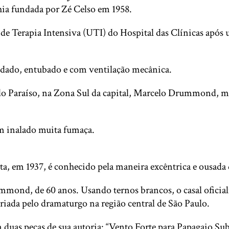
ia fundada por Zé Celso em 1958.
de Terapia Intensiva (UTI) do Hospital das Clínicas após
edado, entubado e com ventilação mecânica.
Paraíso, na Zona Sul da capital, Marcelo Drummond, mar
em inalado muita fumaça.
a, em 1937, é conhecido pela maneira excêntrica e ousada d
mond, de 60 anos. Usando ternos brancos, o casal oficial
riada pelo dramaturgo na região central de São Paulo.
 duas peças de sua autoria: “Vento Forte para Papagaio Subi