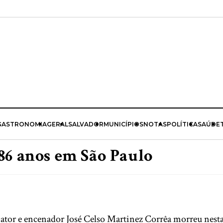
GASTRONOMIA
GERAL
SALVADOR
MUNICÍPIOS
NOTAS
POLÍTICA
SAÚDE
86 anos em São Paulo
, ator e encenador José Celso Martinez Corrêa morreu nesta q