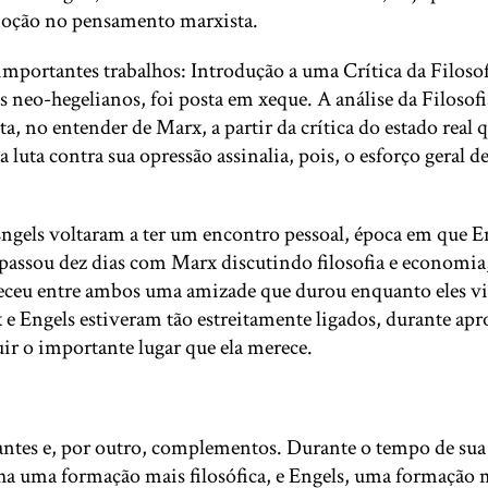
moção no pensamento marxista.
mportantes trabalhos: Introdução a uma Crítica da Filosof
s neo-hegelianos, foi posta em xeque. A análise da Filosof
a, no entender de Marx, a partir da crítica do estado real 
uta contra sua opressão assinalia, pois, o esforço geral 
gels voltaram a ter um encontro pessoal, época em que Eng
s passou dez dias com Marx discutindo filosofia e economi
eleceu entre ambos uma amizade que durou enquanto eles v
 e Engels estiveram tão estreitamente ligados, durante ap
uir o importante lugar que ela merece.
tes e, por outro, complementos. Durante o tempo de sua c
nha uma formação mais filosófica, e Engels, uma formação