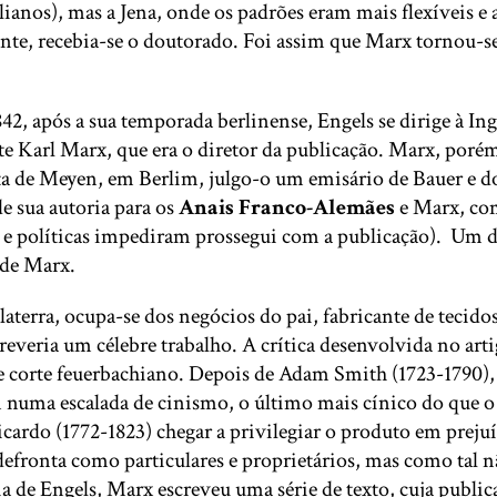
lianos), mas a Jena, onde os padrões eram mais flexíveis e
ente, recebia-se o doutorado. Foi assim que Marx tornou-s
 após a sua temporada berlinense, Engels se dirige à Ingl
e Karl Marx, que era o diretor da publicação. Marx, porém
a de Meyen, em Berlim, julgo-o um emisário de Bauer e do
e sua autoria para os
Anais Franco-Alemães
e Marx, com
s e políticas impediram prossegui com a publicação). Um d
 de Marx.
glaterra, ocupa-se dos negócios do pai, fabricante de teci
screveria um célebre trabalho. A crítica desenvolvida no ar
 corte feuerbachiano. Depois de Adam Smith (1723-1790),
m numa escalada de cinismo, o último mais cínico do que
cardo (1772-1823) chegar a privilegiar o produto em preju
defronta como particulares e proprietários, mas como tal 
ria de Engels, Marx escreveu uma série de texto, cuja publ