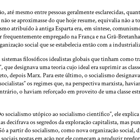
o, até mesmo entre pessoas geralmente esclarecidas, quanto
 se aproximasse do que hoje resume, equivalia não a tod
mo atribuído à antiga Esparta era, em síntese, comunismo
ser frequentemente empregado na França e na Grã-Bretanha 
anização social que se estabelecia então com a industrializ
aos sistemas filosóficos idealistas globais que tinham como
 que designava uma teoria cujo ideal era suprimir as class
to, depois Marx. Para este último, o socialismo designava
cialistas” os regimes que, na perspectiva marxista, haviam
ntrário, o haviam reforçado em proveito de uma classe est
Do socialismo utópico ao socialismo científico”, ele expli
s decifrava os segredos da exploração capitalista, mas pun
 Só a partir do socialismo, como nova organização social, 
as sociais postas em ação por ele começam a produzir pred