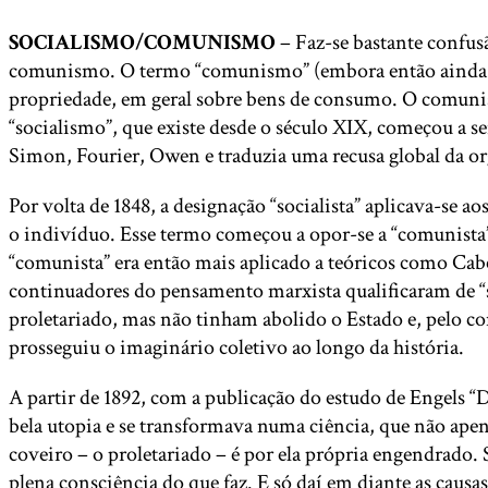
SOCIALISMO/COMUNISMO
– Faz-se bastante confusã
comunismo. O termo “comunismo” (embora então ainda não
propriedade, em geral sobre bens de consumo. O comunis
“socialismo”, que existe desde o século XIX, começou a 
Simon, Fourier, Owen e traduzia uma recusa global da org
Por volta de 1848, a designação “socialista” aplicava-se 
o indivíduo. Esse termo começou a opor-se a “comunista”,
“comunista” era então mais aplicado a teóricos como Cabe
continuadores do pensamento marxista qualificaram de “so
proletariado, mas não tinham abolido o Estado e, pelo co
prosseguiu o imaginário coletivo ao longo da história.
A partir de 1892, com a publicação do estudo de Engels “
bela utopia e se transformava numa ciência, que não apena
coveiro – o proletariado – é por ela própria engendrado.
plena consciência do que faz. E só daí em diante as caus