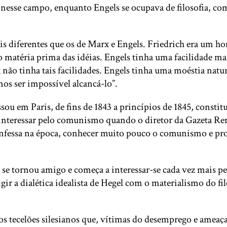
nesse campo, enquanto Engels se ocupava de filosofia, co
is diferentes que os de Marx e Engels. Friedrich era um h
mo matéria prima das idéias. Engels tinha uma facilidade m
 não tinha tais facilidades. Engels tinha uma moéstia natu
s ser impossível alcancá-lo”.
u em Paris, de fins de 1843 a princípios de 1845, constitu
interessar pelo comunismo quando o diretor da Gazeta Re
nfessa na época, conhecer muito pouco o comunismo e pr
se tornou amigo e começa a interessar-se cada vez mais pe
ir a dialética idealista de Hegel com o materialismo do fil
dos tecelões silesianos que, vítimas do desemprego e amea