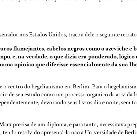
senador nos Estados Unidos, traçou dele o seguinte retrato
ros flamejantes, cabelos negros como o azeviche e b
mpo, e, na verdade, o que dizia era ponderado, lógi
huma opinião que diferisse essencialmente da sua l
e o centro do hegelianismo era Berlim. Para o hegelianismo
ício de seu estudo como um processo orgânico da atividade es
ependentemente, devorando seus livros dia e noite, sem t
arx precisa de um diploma, e para tanto, necessitava pre
ro, tendo resolvido apresentá-la não à Universidade de Be