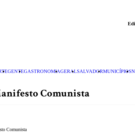
Edi
RTE
GENTE
GASTRONOMIA
GERAL
SALVADOR
MUNICÍPIOS
N
 Manifesto Comunista