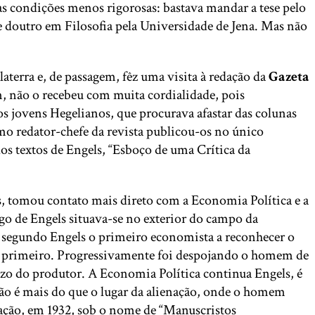
 as condições menos rigorosas: bastava mandar a tese pelo
e doutro em Filosofia pela Universidade de Jena. Mas não
aterra e, de passagem, fêz uma visita à redação da
Gazeta
, não o recebeu com muita cordialidade, pois
s jovens Hegelianos, que procurava afastar das colunas
o redator-chefe da revista publicou-os no único
os textos de Engels, “Esboço de uma Crítica da
dos, tomou contato mais direto com a Economia Política e a
tigo de Engels situava-se no exterior do campo da
 segundo Engels o primeiro economista a reconhecer o
 o primeiro. Progressivamente foi despojando o homem de
ízo do produtor. A Economia Política continua Engels, é
não é mais do que o lugar da alienação, onde o homem
icação, em 1932, sob o nome de “Manuscristos