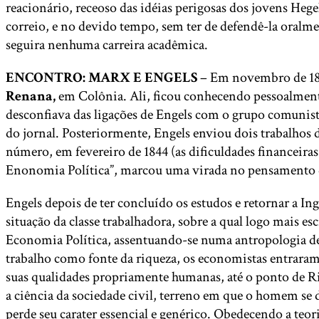
reacionário, receoso das idéias perigosas dos jovens Hege
correio, e no devido tempo, sem ter de defendê-la oralm
seguira nenhuma carreira acadêmica.
ENCONTRO: MARX E ENGELS
– Em novembro de 1842,
Renana,
em Colônia. Ali, ficou conhecendo pessoalment
desconfiava das ligações de Engels com o grupo comunist
do jornal. Posteriormente, Engels enviou dois trabalhos d
número, em fevereiro de 1844 (as dificuldades financeira
Enonomia Política”, marcou uma virada no pensamento
Engels depois de ter concluído os estudos e retornar a In
situação da classe trabalhadora, sobre a qual logo mais e
Economia Política, assentuando-se numa antropologia de
trabalho como fonte da riqueza, os economistas entrara
suas qualidades propriamente humanas, até o ponto de Ri
a ciência da sociedade civil, terreno em que o homem se 
perde seu carater essencial e genérico. Obedecendo a teo