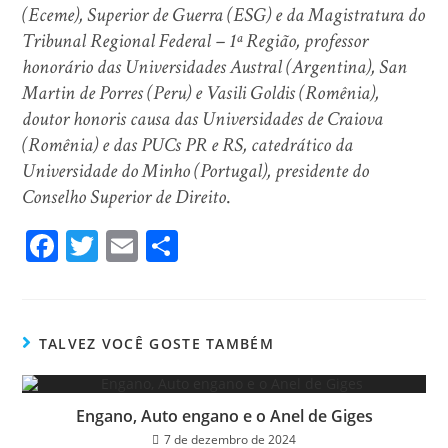
(Eceme), Superior de Guerra (ESG) e da Magistratura do
Tribunal Regional Federal – 1ª Região, professor
honorário das Universidades Austral (Argentina), San
Martin de Porres (Peru) e Vasili Goldis (Romênia),
doutor honoris causa das Universidades de Craiova
(Romênia) e das PUCs PR e RS, catedrático da
Universidade do Minho (Portugal), presidente do
Conselho Superior de Direito
.
Fa
T
E
Sh
ce
wi
m
ar
bo
tt
ail
e
ok
er
TALVEZ VOCÊ GOSTE TAMBÉM
Engano, Auto engano e o Anel de Giges
7 de dezembro de 2024