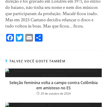
direção e foi gravado em Londres em 1971, no exílio
do baiano, não tinha seu nome e nem dos músicos
que participaram da produção. Macalé ficou irado.
Mas em 2023 Caetano decidiu relançar o disco e
tudo voltou às boas. Mas que ficou… ficou.
Fa
T
E
Sh
ce
wi
m
ar
bo
tt
ail
e
ok
er
TALVEZ VOCÊ GOSTE TAMBÉM
Seleção feminina volta a campo contra Colômbia
em amistoso no ES
29 de outubro de 2024