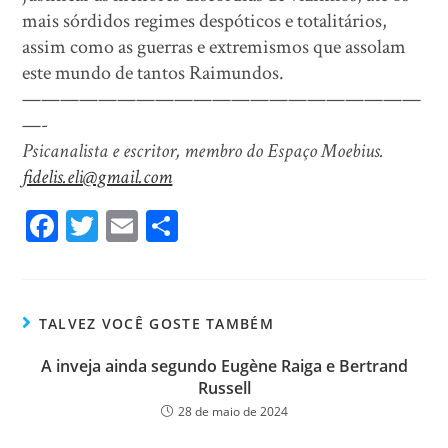
mais sórdidos regimes despóticos e totalitários,
assim como as guerras e extremismos que assolam
este mundo de tantos Raimundos.
—————————————————————
—-
Psicanalista e escritor, membro do Espaço Moebius.
fidelis.eli@gmail.com
Fa
T
E
Sh
ce
wi
m
ar
bo
tt
ail
e
ok
er
TALVEZ VOCÊ GOSTE TAMBÉM
A inveja ainda segundo Eugène Raiga e Bertrand
Russell
28 de maio de 2024