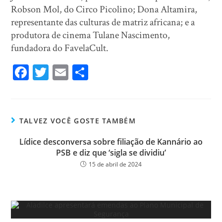
Robson Mol, do Circo Picolino; Dona Altamira,
representante das culturas de matriz africana; e a
produtora de cinema Tulane Nascimento,
fundadora do FavelaCult.
Fa
T
E
Sh
ce
wi
m
ar
bo
tt
ail
e
ok
er
TALVEZ VOCÊ GOSTE TAMBÉM
Lídice desconversa sobre filiação de Kannário ao
PSB e diz que ‘sigla se dividiu’
15 de abril de 2024