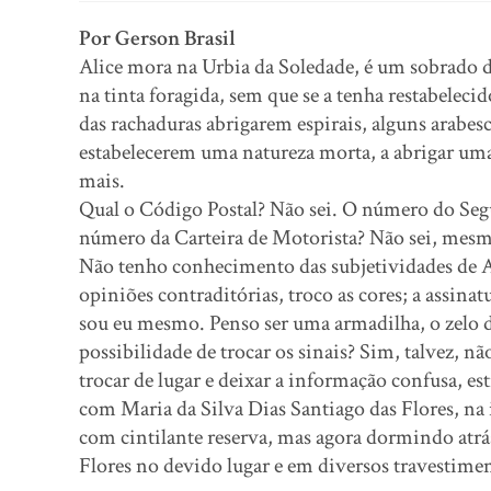
Por Gerson Brasil
Alice mora na Urbia da Soledade, é um sobrado de
na tinta foragida, sem que se a tenha restabelec
das rachaduras abrigarem espirais, alguns arabes
estabelecerem uma natureza morta, a abrigar uma 
mais.
Qual o Código Postal? Não sei. O número do S
número da Carteira de Motorista? Não sei, mesmo
Não tenho conhecimento das subjetividades de A
opiniões contraditórias, troco as cores; a assina
sou eu mesmo. Penso ser uma armadilha, o zelo 
possibilidade de trocar os sinais? Sim, talvez, 
trocar de lugar e deixar a informação confusa, es
com Maria da Silva Dias Santiago das Flores, na
com cintilante reserva, mas agora dormindo atrás
Flores no devido lugar e em diversos travestimen