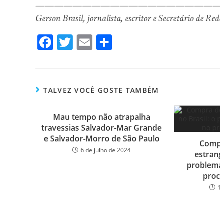
———————————————————
Gerson Brasil, jornalista, escritor e Secretário de 
Fa
T
E
Sh
ce
wi
m
ar
bo
tt
ail
e
ok
er
TALVEZ VOCÊ GOSTE TAMBÉM
Mau tempo não atrapalha
travessias Salvador-Mar Grande
e Salvador-Morro de São Paulo
Compr
6 de julho de 2024
estrang
problema
proc