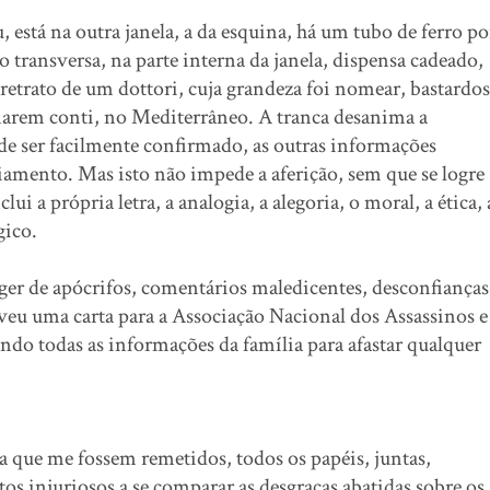
 está na outra janela, a da esquina, há um tubo de ferro po
o transversa, na parte interna da janela, dispensa cadeado,
 retrato de um dottori, cuja grandeza foi nomear, bastardos
rnarem conti, no Mediterrâneo. A tranca desanima a
ode ser facilmente confirmado, as outras informações
iamento. Mas isto não impede a aferição, sem que se logre
ui a própria letra, a analogia, a alegoria, o moral, a ética, 
gico.
eger de apócrifos, comentários maledicentes, desconfianças
veu uma carta para a Associação Nacional dos Assassinos e
ando todas as informações da família para afastar qualquer
a que me fossem remetidos, todos os papéis, juntas,
ritos injuriosos a se comparar as desgraças abatidas sobre os