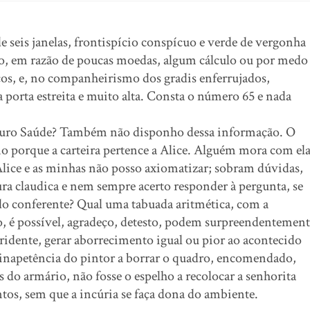
 seis janelas, frontispício conspícuo e verde de vergonha
ido, em razão de poucas moedas, algum cálculo ou por medo
cos, e, no companheirismo dos gradis enferrujados,
porta estreita e muito alta. Consta o número 65 e nada
eguro Saúde? Também não disponho dessa informação. O
 porque a carteira pertence a Alice. Alguém mora com ela
lice e as minhas não posso axiomatizar; sobram dúvidas,
tura claudica e nem sempre acerto responder à pergunta, se
do conferente? Qual uma tabuada aritmética, com a
não, é possível, agradeço, detesto, podem surpreendentemen
tridente, gerar aborrecimento igual ou pior ao acontecido
 inapetência do pintor a borrar o quadro, encomendado,
 do armário, não fosse o espelho a recolocar a senhorita
tos, sem que a incúria se faça dona do ambiente.