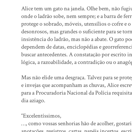
Alice tem um gato na janela. Olhe bem, não fugiu,
onde o ladrão sobe, nem sempre; e a barra de ferr
protege o sobrado, móveis, utensílios o cofre e o
desonrosos, mas grandes o suficiente para se to
insistência do ladrão, mas não a abate. O gato p
dependem de datas, enciclopédias e georreferenc
buscar antecedentes. A constatação por escrito incl
lógica, a razoabilidade, a contradição ou o anagó
Mas não elide uma desgraça. Talvez para se prot
e invejas que acompanham as chuvas, Alice escre
para a Procuradoria Nacional da Polícia requisit
dia aziago.
“Excelentíssimos,
…, como vossas senhorias hão de acolher, gostari
anotações, registros, cartas, papéis incertos, esc