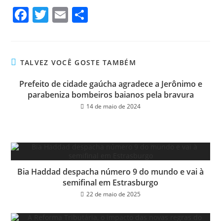
Fa
T
E
Sh
ce
wi
m
ar
bo
tt
ail
e
ok
er
TALVEZ VOCÊ GOSTE TAMBÉM
Prefeito de cidade gaúcha agradece a Jerônimo e
parabeniza bombeiros baianos pela bravura
14 de maio de 2024
Bia Haddad despacha número 9 do mundo e vai à
semifinal em Estrasburgo
22 de maio de 2025