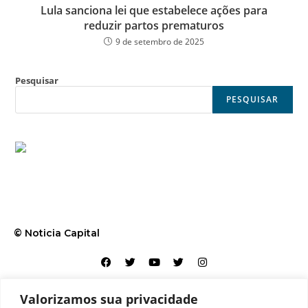
Lula sanciona lei que estabelece ações para
reduzir partos prematuros
9 de setembro de 2025
Pesquisar
PESQUISAR
© Noticia Capital
Valorizamos sua privacidade
Contato
Home
Aviso legal
Configurações de cookies