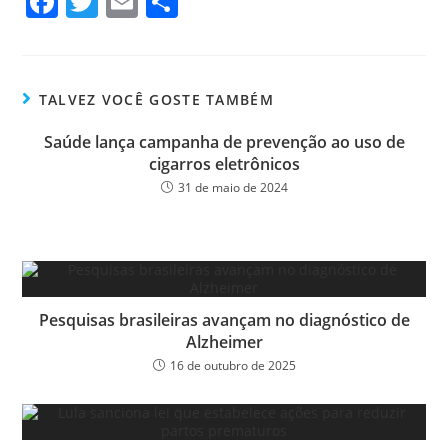
Fa
T
E
Sh
ce
wi
m
ar
bo
tt
ail
e
ok
er
TALVEZ VOCÊ GOSTE TAMBÉM
Saúde lança campanha de prevenção ao uso de
cigarros eletrônicos
31 de maio de 2024
Pesquisas brasileiras avançam no diagnóstico de
Alzheimer
16 de outubro de 2025