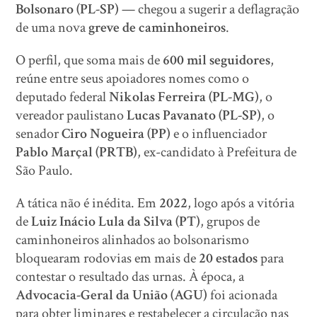
Bolsonaro (PL-SP)
— chegou a sugerir a deflagração
de uma nova
greve de caminhoneiros
.
O perfil, que soma mais de
600 mil seguidores
,
reúne entre seus apoiadores nomes como o
deputado federal
Nikolas Ferreira (PL-MG)
, o
vereador paulistano
Lucas Pavanato (PL-SP)
, o
senador
Ciro Nogueira (PP)
e o influenciador
Pablo Marçal (PRTB)
, ex-candidato à Prefeitura de
São Paulo.
A tática não é inédita. Em
2022
, logo após a vitória
de
Luiz Inácio Lula da Silva (PT)
, grupos de
caminhoneiros alinhados ao bolsonarismo
bloquearam rodovias em mais de
20 estados
para
contestar o resultado das urnas. À época, a
Advocacia-Geral da União (AGU)
foi acionada
para obter liminares e restabelecer a circulação nas