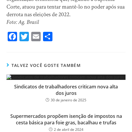
Corte, atuou para tentar mantê-lo no poder após sua
derrota nas eleições de 2022.
Foto: Ag. Brasil
Fa
T
E
Sh
ce
wi
m
ar
bo
tt
ail
e
ok
er
TALVEZ VOCÊ GOSTE TAMBÉM
Sindicatos de trabalhadores criticam nova alta
dos juros
30 de janeiro de 2025
Supermercados propõem isenção de impostos na
cesta básica para foie gras, bacalhau e trufas
2 de abril de 2024