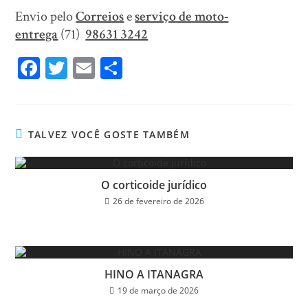
Envio pelo
Correios
e
serviço de moto-
entrega
(71)
98631 3242
Fa
T
E
Sh
ce
wi
m
ar
bo
tt
ail
e
ok
er
TALVEZ VOCÊ GOSTE TAMBÉM
O corticoide jurídico
26 de fevereiro de 2026
HINO A ITANAGRA
19 de março de 2026