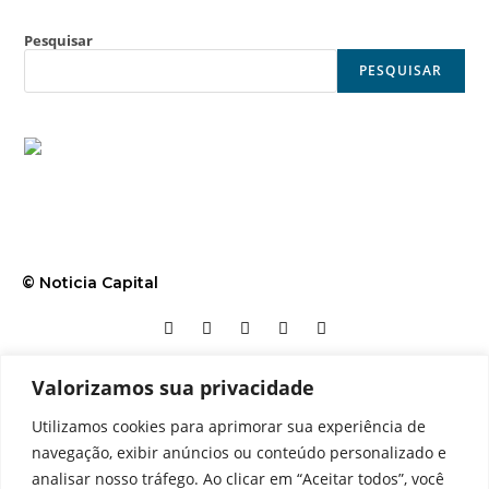
Pesquisar
PESQUISAR
© Noticia Capital
Valorizamos sua privacidade
Contato
Home
Aviso legal
Configurações de cookies
Utilizamos cookies para aprimorar sua experiência de
Equipe
Perfil
Política de cookies
Serviços
navegação, exibir anúncios ou conteúdo personalizado e
analisar nosso tráfego. Ao clicar em “Aceitar todos”, você