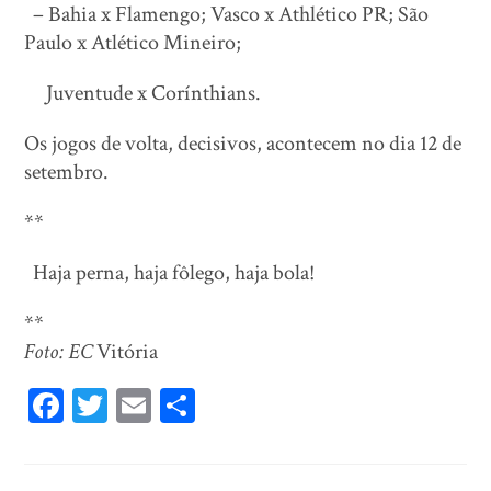
– Bahia x Flamengo; Vasco x Athlético PR; São
Paulo x Atlético Mineiro;
Juventude x Corínthians.
Os jogos de volta, decisivos, acontecem no dia 12 de
setembro.
**
Haja perna, haja fôlego, haja bola!
**
Foto: EC
Vitória
Fa
T
E
Sh
ce
wi
m
ar
bo
tt
ail
e