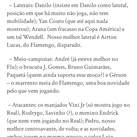
– Laterais: Danilo (insiste em Danilo como lateral,
posição em que há muito não joga, não tem
mobilidade); Yan Couto (que até aqui nada
mostrou); Arana (um fracasso na Copa América) e
um tal Wendell. Nosso melhor lateral é Airton
Lucas, do Flamengo, disparado.
– Meio-campistas: André (já esteve melhor no
Flu); o brucutu J. Gomes, Bruno Guimarães,
Paquetá (quem ainda suporta esse moço?) e Gérson
– o marrento meia do Flamengo, uma boa novidade
pelo que vem jogando.
– Atacantes: os manjados Vini Jr (só mostra jogo no
Real), Rodrygo, Savinho (?), o menino Endrick
(que nem vem jogando no Real); Pedro, nosso
melhor centroavante, de volta; e as novidades,
ambos jogam no mesmo espaço: o veloz Luiz