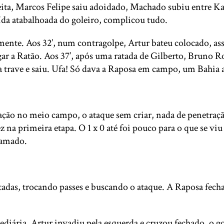
reita, Marcos Felipe saiu adoidado, Machado subiu entre Ka
aída atabalhoada do goleiro, complicou tudo.
ente. Aos 32’, num contragolpe, Artur bateu colocado, ass
gar a Ratão. Aos 37’, após uma ratada de Gilberto, Bruno 
na trave e saiu. Ufa! Só dava a Raposa em campo, um Bahia
ação no meio campo, o ataque sem criar, nada de penetraçã
z na primeira etapa. O 1 x 0 até foi pouco para o que se 
ramado.
adas, trocando passes e buscando o ataque. A Raposa fecha
mediária, Artur invadiu pela esquerda e cruzou fechado, o 