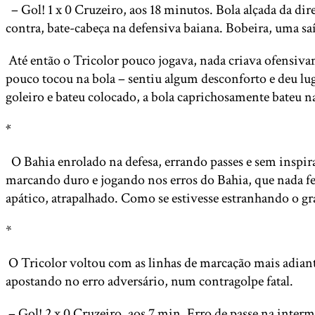
– Gol! 1 x 0 Cruzeiro, aos 18 minutos. Bola alçada da di
contra, bate-cabeça na defensiva baiana. Bobeira, uma s
Até então o Tricolor pouco jogava, nada criava ofensivam
pouco tocou na bola – sentiu algum desconforto e deu lu
goleiro e bateu colocado, a bola caprichosamente bateu 
*
O Bahia enrolado na defesa, errando passes e sem inspir
marcando duro e jogando nos erros do Bahia, que nada fe
apático, atrapalhado. Como se estivesse estranhando o g
*
O Tricolor voltou com as linhas de marcação mais adiant
apostando no erro adversário, num contragolpe fatal.
– Gol! 2 x 0 Cruzeiro, aos 7 min. Erro de passe na inter