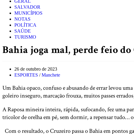
GERAL
SALVADOR
MUNICÍPIOS
NOTAS
POLÍTICA
SAÚDE
TURISMO
Bahia joga mal, perde feio do
Post
26 de outubro de 2023
published:
Post
ESPORTES
/
Manchete
category:
Um Bahia opaco, confuso e abusando de errar levou uma 
goleiro inseguro, marcação frouxa, muitos passes errados
A Raposa mineira inteira, rápida, sufocando, fez uma par
tricolor de orelha em pé, sem dormir, a repensar tudo… ou
Com o resultado, o Cruzeiro passa o Bahia em pontos ganh