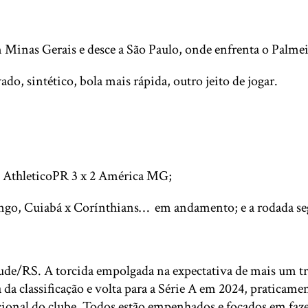
inas Gerais e desce a São Paulo, onde enfrenta o Palmeira
do, sintético, bola mais rápida, outro jeito de jogar.
; AthleticoPR 3 x 2 América MG;
engo, Cuiabá x Corínthians… em andamento; e a rodada s
de/RS. A torcida empolgada na expectativa de mais um tri
da classificação e volta para a Série A em 2024, praticame
acional do clube. Todos estão empenhados e focados em faze