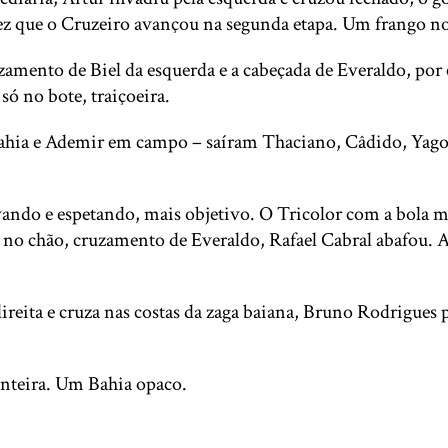
 vez que o Cruzeiro avançou na segunda etapa. Um frango 
zamento de Biel da esquerda e a cabeçada de Everaldo, por
ó no bote, traiçoeira.
hia e Ademir em campo – saíram Thaciano, Câdido, Yago e
vando e espetando, mais objetivo. O Tricolor com a bola
, no chão, cruzamento de Everaldo, Rafael Cabral abafou. Ao
reita e cruza nas costas da zaga baiana, Bruno Rodrigues pe
 inteira. Um Bahia opaco.