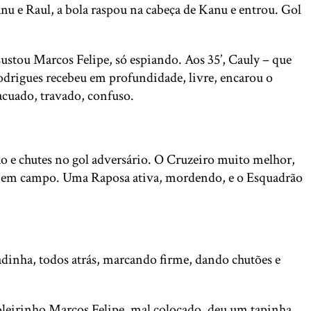
nu e Raul, a bola raspou na cabeça de Kanu e entrou. Gol
ustou Marcos Felipe, só espiando. Aos 35’, Cauly – que
Rodrigues recebeu em profundidade, livre, encarou o
 acuado, travado, confuso.
o e chutes no gol adversário. O Cruzeiro muito melhor,
viu em campo. Uma Raposa ativa, mordendo, e o Esquadrão
dinha, todos atrás, marcando firme, dando chutões e
goleirinho Marcos Felipe, mal colocado, deu um tapinha