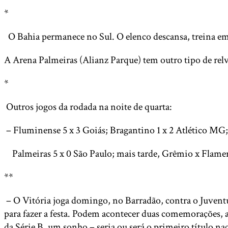
*
O Bahia permanece no Sul. O elenco descansa, treina em M
A Arena Palmeiras (Alianz Parque) tem outro tipo de relva
*
Outros jogos da rodada na noite de quarta:
– Fluminense 5 x 3 Goiás; Bragantino 1 x 2 Atlético MG
Palmeiras 5 x 0 São Paulo; mais tarde, Grêmio x Flam
**
– O Vitória joga domingo, no Barradão, contra o Juventu
para fazer a festa. Podem acontecer duas comemorações, a 
da Série B, um sonho – seria ou será o primeiro título n