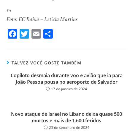
**
Foto: EC Bahia – Letícia Martins
Fa
T
E
Sh
ce
wi
m
ar
bo
tt
ail
e
ok
er
TALVEZ VOCÊ GOSTE TAMBÉM
Copiloto desmaia durante voo e avião que ia para
João Pessoa pousa no aeroporto de Salvador
17 de janeiro de 2024
Novo ataque de Israel no Líbano deixa quase 500
mortos e mais de 1.600 feridos
23 de setembro de 2024