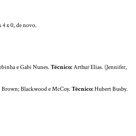
os 4 x 0, de novo.
Debinha e Gabi Nunes.
Técnico:
Arthur Elias. (Jennifer,
s, Brown; Blackwood e McCoy.
Técnico:
Hubert Busby.