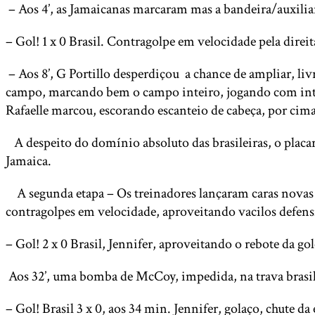
– Aos 4’, as Jamaicanas marcaram mas a bandeira/auxilia
– Gol! 1 x 0 Brasil. Contragolpe em velocidade pela direi
– Aos 8’, G Portillo desperdiçou a chance de ampliar, li
campo, marcando bem o campo inteiro, jogando com inten
Rafaelle marcou, escorando escanteio de cabeça, por cim
A despeito do domínio absoluto das brasileiras, o placar 
Jamaica.
A segunda etapa – Os treinadores lançaram caras novas 
contragolpes em velocidade, aproveitando vacilos defensiv
– Gol! 2 x 0 Brasil, Jennifer, aproveitando o rebote da go
Aos 32’, uma bomba de McCoy, impedida, na trava brasile
– Gol! Brasil 3 x 0, aos 34 min. Jennifer, golaço, chute da