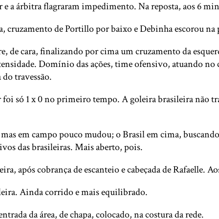
r e a árbitra flagraram impedimento. Na reposta, aos 6 m
ta, cruzamento de Portillo por baixo e Debinha escorou na 
vre, de cara, finalizando por cima um cruzamento da esquer
sidade. Domínio das ações, time ofensivo, atuando no ca
a do travessão.
foi só 1 x 0 no primeiro tempo. A goleira brasileira não tr
mas em campo pouco mudou; o Brasil em cima, buscando o 
os das brasileiras. Mais aberto, pois.
leira, após cobrança de escanteio e cabeçada de Rafaelle. A
ira. Ainda corrido e mais equilibrado.
 entrada da área, de chapa, colocado, na costura da rede.