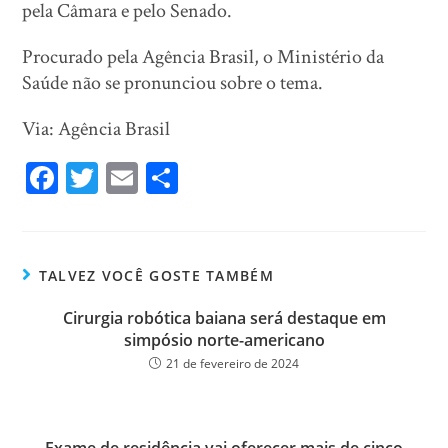
pela Câmara e pelo Senado.
Procurado pela Agência Brasil, o Ministério da
Saúde não se pronunciou sobre o tema.
Via: Agência Brasil
Fa
T
E
Sh
ce
wi
m
ar
bo
tt
ail
e
ok
er
TALVEZ VOCÊ GOSTE TAMBÉM
Cirurgia robótica baiana será destaque em
simpósio norte-americano
21 de fevereiro de 2024
Exame de residência vai oferecer mais de cinco