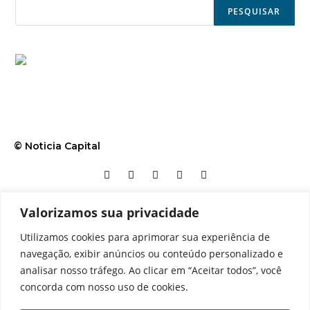
PESQUISAR
© Noticia Capital
Valorizamos sua privacidade
Contato
Home
Aviso legal
Configurações de cookies
Utilizamos cookies para aprimorar sua experiência de
Equipe
Perfil
Política de cookies
Serviços
navegação, exibir anúncios ou conteúdo personalizado e
analisar nosso tráfego. Ao clicar em “Aceitar todos”, você
concorda com nosso uso de cookies.