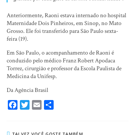
Anteriormente, Raoni estava internado no hospital
Maternidade Dois Pinheiros, em Sinop, no Mato
Grosso. Ele foi transferido para São Paulo sexta-
feira (19).
Em São Paulo, o acompanhamento de Raoni é
conduzido pelo médico Franz Robert Apodaca
Torrez, cirurgião e professor da Escola Paulista de
Medicina da Unifesp.
Da Agência Brasil
Fa
T
E
Sh
ce
wi
m
ar
bo
tt
ail
e
ok
er
TALVEZ VOCÊ GOSTE TAMBÉM