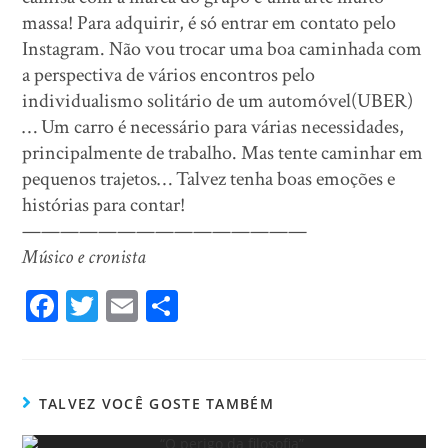
massa! Para adquirir, é só entrar em contato pelo
Instagram. Não vou trocar uma boa caminhada com
a perspectiva de vários encontros pelo
individualismo solitário de um automóvel(UBER)
… Um carro é necessário para várias necessidades,
principalmente de trabalho. Mas tente caminhar em
pequenos trajetos… Talvez tenha boas emoções e
histórias para contar!
———————————————
Músico e cronista
Fa
T
E
Sh
ce
wi
m
ar
bo
tt
ail
e
ok
er
TALVEZ VOCÊ GOSTE TAMBÉM