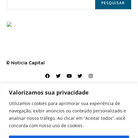
PESQUISAR
© Noticia Capital
Valorizamos sua privacidade
Contato
Home
Aviso legal
Configurações de cookies
Utilizamos cookies para aprimorar sua experiência de
Equipe
Perfil
Política de cookies
Serviços
navegação, exibir anúncios ou conteúdo personalizado e
analisar nosso tráfego. Ao clicar em “Aceitar todos”, você
concorda com nosso uso de cookies.