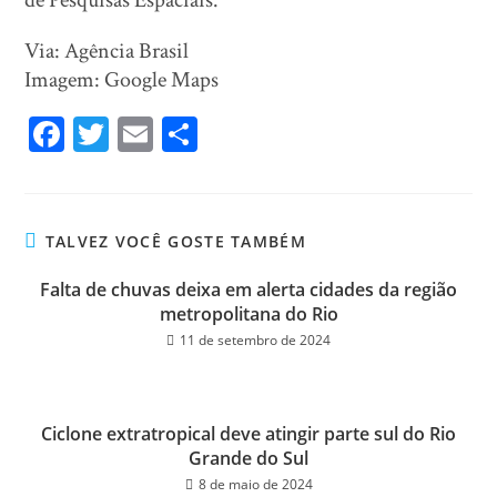
de Pesquisas Espaciais.
Via: Agência Brasil
Imagem: Google Maps
Fa
T
E
Sh
ce
wi
m
ar
bo
tt
ail
e
ok
er
TALVEZ VOCÊ GOSTE TAMBÉM
Falta de chuvas deixa em alerta cidades da região
metropolitana do Rio
11 de setembro de 2024
Ciclone extratropical deve atingir parte sul do Rio
Grande do Sul
8 de maio de 2024