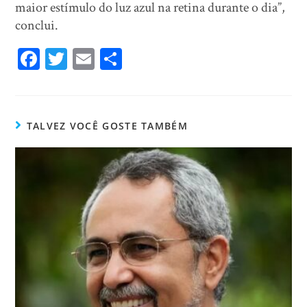
maior estímulo do luz azul na retina durante o dia”,
conclui.
Fa
T
E
Sh
ce
wi
m
ar
bo
tt
ail
e
ok
er
TALVEZ VOCÊ GOSTE TAMBÉM