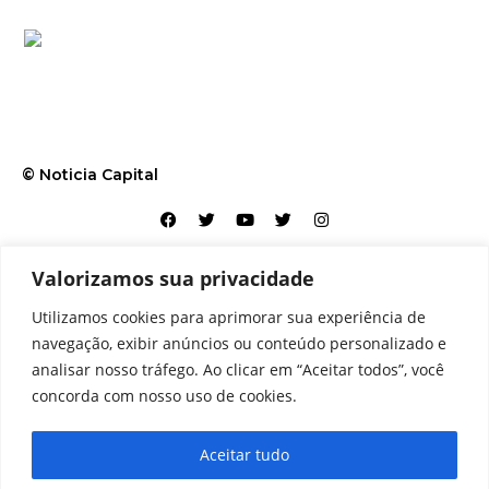
© Noticia Capital
Valorizamos sua privacidade
Contato
Home
Aviso legal
Configurações de cookies
Utilizamos cookies para aprimorar sua experiência de
Equipe
Perfil
Política de cookies
Serviços
navegação, exibir anúncios ou conteúdo personalizado e
analisar nosso tráfego. Ao clicar em “Aceitar todos”, você
concorda com nosso uso de cookies.
Aceitar tudo