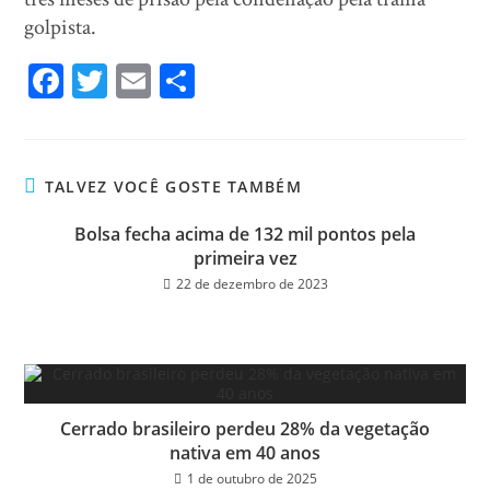
golpista.
Fa
T
E
Sh
ce
wi
m
ar
bo
tt
ail
e
ok
er
TALVEZ VOCÊ GOSTE TAMBÉM
Bolsa fecha acima de 132 mil pontos pela
primeira vez
22 de dezembro de 2023
Cerrado brasileiro perdeu 28% da vegetação
nativa em 40 anos
1 de outubro de 2025