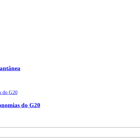
tantânea
conomias do G20