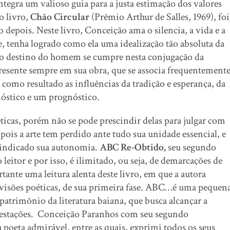
tegra um valioso guia para a justa estimação dos valores
ro livro,
Chão Circular
(Prêmio Arthur de Salles, 1969), foi
 depois. Neste livro, Conceição ama o silencia, a vida e a
, tenha logrado como ela uma idealização tão absoluta da
o destino do homem se cumpre nesta conjugação da
 presente sempre em sua obra, que se associa frequentement
 como resultado as influências da tradição e esperança, da
óstico e um prognóstico.
cas, porém não se pode prescindir delas para julgar com
, pois a arte tem perdido ante tudo sua unidade essencial, e
vindicado sua autonomia.
ABC Re-Obtido,
seu segundo
leitor e por isso, é ilimitado, ou seja, de demarcações de
tante uma leitura alenta deste livro, em que a autora
 visões poéticas, de sua primeira fase. ABC…é uma pequen
patrimônio da literatura baiana, que busca alcançar a
s estações. Conceição Paranhos com seu segundo
oeta admirável, entre as quais, exprimi todos os seus