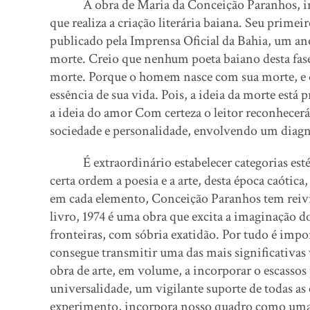
A obra de Maria da Conceição Paranhos, in
que realiza a criação literária baiana. Seu primei
publicado pela Imprensa Oficial da Bahia, um ano
morte. Creio que nenhum poeta baiano desta fase
morte. Porque o homem nasce com sua morte, e 
essência de sua vida. Pois, a ideia da morte está
a ideia do amor Com certeza o leitor reconhecerá
sociedade e personalidade, envolvendo um diagn
É extraordinário estabelecer categorias estéti
certa ordem a poesia e a arte, desta época caótica
em cada elemento, Conceição Paranhos tem rei
livro, 1974 é uma obra que excita a imaginação do 
fronteiras, com sóbria exatidão. Por tudo é impor
consegue transmitir uma das mais significativas
obra de arte, em volume, a incorporar o escassos 
universalidade, um vigilante suporte de todas a
experimento, incorpora nosso quadro como uma p