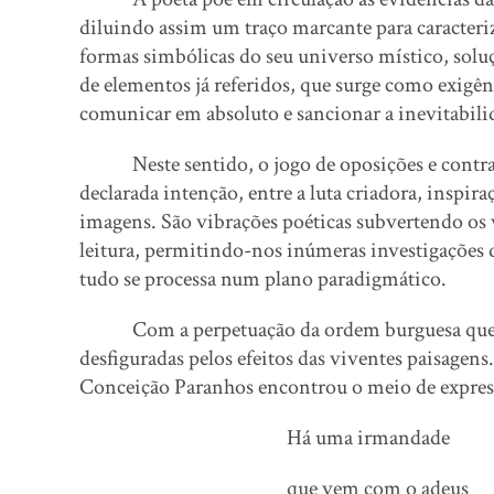
diluindo assim um traço marcante para caracteriz
formas simbólicas do seu universo místico, soluç
de elementos já referidos, que surge como exigênc
comunicar em absoluto e sancionar a inevitabili
Neste sentido, o jogo de oposições e contras
declarada intenção, entre a luta criadora, inspira
imagens. São vibrações poéticas subvertendo os v
leitura, permitindo-nos inúmeras investigações d
tudo se processa num plano paradigmático.
Com a perpetuação da ordem burguesa que se i
desfiguradas pelos efeitos das viventes paisagen
Conceição Paranhos encontrou o meio de expressão
Há uma irmandade
que vem com o adeus