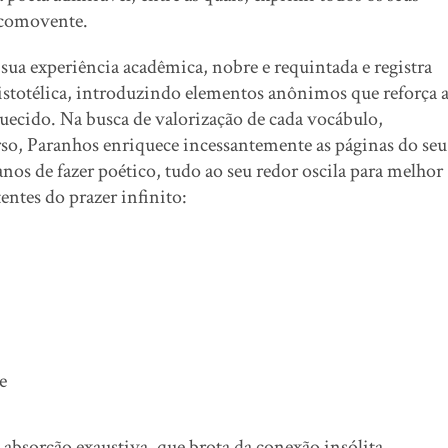
 comovente.
 experiência acadêmica, nobre e requintada e registra
ristotélica, introduzindo elementos anônimos que reforça 
ecido. Na busca de valorização de cada vocábulo,
o, Paranhos enriquece incessantemente as páginas do seu
 anos de fazer poético, tudo ao seu redor oscila para melhor
entes do prazer infinito:
e
sorção exaustiva, que brota da conexão insólita,