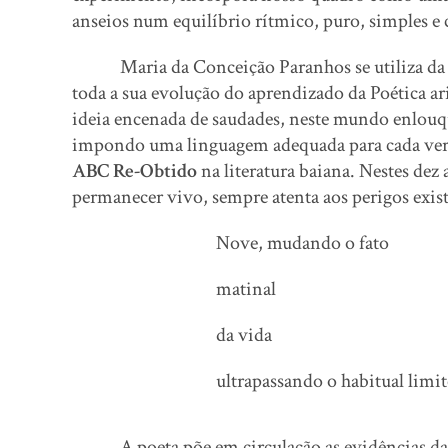
anseios num equilíbrio rítmico, puro, simples e
Maria da Conceição Paranhos se utiliza da sua
toda a sua evolução do aprendizado da Poética a
ideia encenada de saudades, neste mundo enlouqu
impondo uma linguagem adequada para cada vers
ABC Re-Obtido
na literatura baiana. Nestes dez
permanecer vivo, sempre atenta aos perigos exist
Nove, mudando o fato
matinal
da vida
ultrapassando o habitual limit
A poeta põe em circulação as evidências da ab