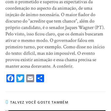
com o prometido e superou as expectativas da
coordenação no aspecto da animação, de uma
injeção de ânimo necessária. O maior fiador do
discurso do “acredite que tem chance”, além do
próprio candidato, é o senador Jaques Wagner (PT).
Pelo visto, isso ficou claro, que os demais buscaram
ativar o mesmo modo. O governador falou em
primeiro turno, por exemplo. Como disse no início
do texto: difícil, mas não impossível. O evento
provou existir animação e essa chama precisa se
manter acesa doravante. A conferir.
Fa
T
E
Sh
ce
wi
m
ar
bo
tt
ail
e
ok
er
TALVEZ VOCÊ GOSTE TAMBÉM