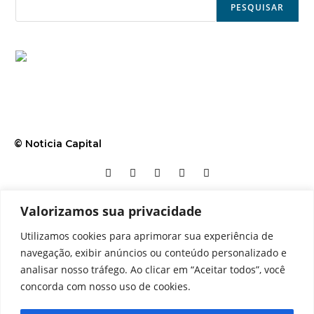
PESQUISAR
© Noticia Capital
Valorizamos sua privacidade
Contato
Home
Aviso legal
Configurações de cookies
Utilizamos cookies para aprimorar sua experiência de
Equipe
Perfil
Política de cookies
Serviços
navegação, exibir anúncios ou conteúdo personalizado e
analisar nosso tráfego. Ao clicar em “Aceitar todos”, você
concorda com nosso uso de cookies.