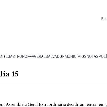
Edi
ENTE
GASTRONOMIA
GERAL
SALVADOR
MUNICÍPIOS
NOTAS
POLÍ
ia 15
s em Assembleia Geral Extraordinária decidiram entrar em 