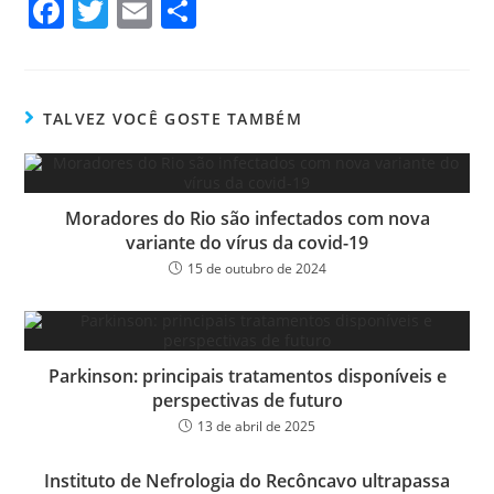
Fa
T
E
Sh
ce
wi
m
ar
bo
tt
ail
e
ok
er
TALVEZ VOCÊ GOSTE TAMBÉM
Moradores do Rio são infectados com nova
variante do vírus da covid-19
15 de outubro de 2024
Parkinson: principais tratamentos disponíveis e
perspectivas de futuro
13 de abril de 2025
Instituto de Nefrologia do Recôncavo ultrapassa