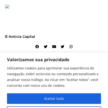
© Noticia Capital
Valorizamos sua privacidade
Contato
Home
Aviso legal
Configurações de cookies
Utilizamos cookies para aprimorar sua experiência de
Equipe
Perfil
Política de cookies
Serviços
navegação, exibir anúncios ou conteúdo personalizado e
analisar nosso tráfego. Ao clicar em “Aceitar todos”, você
concorda com nosso uso de cookies.
Aceitar tudo