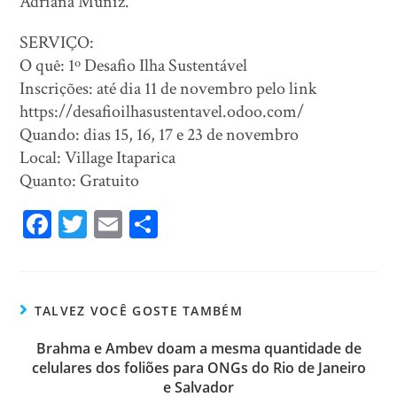
Adriana Muniz.
SERVIÇO:
O quê: 1º Desafio Ilha Sustentável
Inscrições: até dia 11 de novembro pelo link
https://desafioilhasustentavel.odoo.com/
Quando: dias 15, 16, 17 e 23 de novembro
Local: Village Itaparica
Quanto: Gratuito
Fa
T
E
Sh
ce
wi
m
ar
bo
tt
ail
e
ok
er
TALVEZ VOCÊ GOSTE TAMBÉM
Brahma e Ambev doam a mesma quantidade de
celulares dos foliões para ONGs do Rio de Janeiro
e Salvador