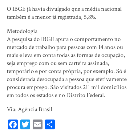
O IBGE já havia divulgado que a média nacional
também é a menor já registrada, 5,8%.
Metodologia
A pesquisa do IBGE apura o comportamento no
mercado de trabalho para pessoas com 14 anos ou
mais e leva em conta todas as formas de ocupação,
seja emprego com ou sem carteira assinada,
temporário e por conta própria, por exemplo. Só é
considerada desocupada a pessoa que efetivamente
procura emprego. São visitados 211 mil domicílios
em todos os estados e no Distrito Federal.
Via: Agência Brasil
Fa
T
E
Sh
ce
wi
m
ar