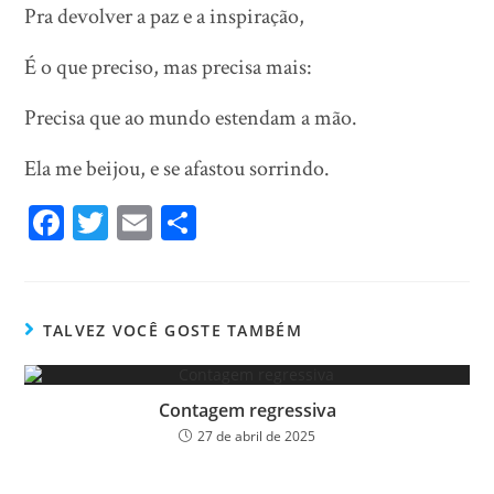
Pra devolver a paz e a inspiração,
É o que preciso, mas precisa mais:
Precisa que ao mundo estendam a mão.
Ela me beijou, e se afastou sorrindo.
Fa
T
E
Sh
ce
wi
m
ar
bo
tt
ail
e
ok
er
TALVEZ VOCÊ GOSTE TAMBÉM
Contagem regressiva
27 de abril de 2025