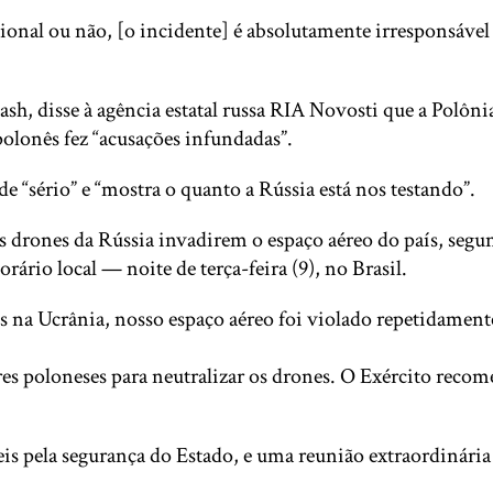
ional ou não, [o incidente] é absolutamente irresponsável 
sh, disse à agência estatal russa RIA Novosti que a Polôn
polonês fez “acusações infundadas”.
“sério” e “mostra o quanto a Rússia está nos testando”.
ós drones da Rússia invadirem o espaço aéreo do país, seg
ário local — noite de terça-feira (9), no Brasil.
os na Ucrânia, nosso espaço aéreo foi violado repetidament
ares poloneses para neutralizar os drones. O Exército rec
s pela segurança do Estado, e uma reunião extraordinária 