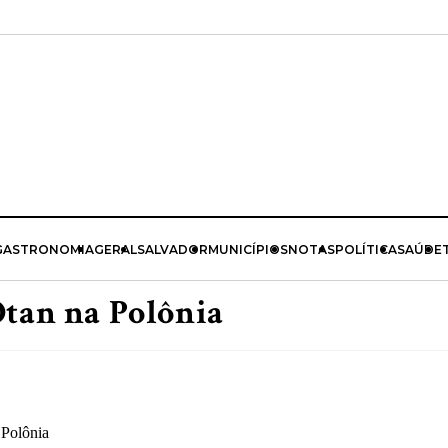
GASTRONOMIA
GERAL
SALVADOR
MUNICÍPIOS
NOTAS
POLÍTICA
SAÚDE
Otan na Polônia