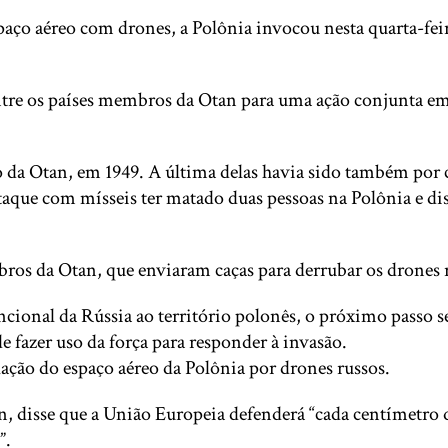
spaço aéreo com drones, a Polônia invocou nesta quarta-fei
entre os países membros da Otan para uma ação conjunta em
ção da Otan, em 1949. A última delas havia sido também por
aque com mísseis ter matado duas pessoas na Polônia e dis
ros da Otan, que enviaram caças para derrubar os drones 
onal da Rússia ao território polonês, o próximo passo ser
de fazer uso da força para responder à invasão.
ação do espaço aéreo da Polônia por drones russos.
, disse que a União Europeia defenderá “cada centímetro q
”.