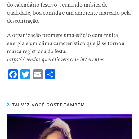
do calendário festivo, reunindo música de
qualidade, boa comida e um ambiente marcado pela
descontração.
A organização promete uma edição com muita
energia e um clima característico que já se tornou
marca registrada da festa.
https://vendas.querotickets.com.br/eventos.
Fa
T
E
Sh
ce
wi
m
ar
bo
tt
ail
e
ok
er
TALVEZ VOCÊ GOSTE TAMBÉM