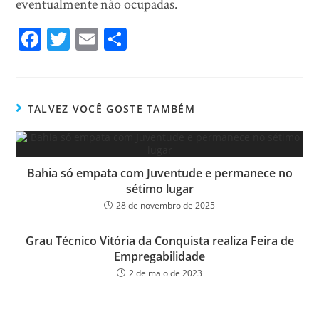
eventualmente não ocupadas.
Fa
T
E
Sh
ce
wi
m
ar
bo
tt
ail
e
ok
er
TALVEZ VOCÊ GOSTE TAMBÉM
Bahia só empata com Juventude e permanece no
sétimo lugar
28 de novembro de 2025
Grau Técnico Vitória da Conquista realiza Feira de
Empregabilidade
2 de maio de 2023